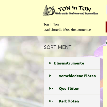
Ton in Ton
traditionelle Musikinstrumente
SORTIMENT
Blasinstrumente
48
-
verschiedene Flöten
17
-
Querflöten
5
-
Kerbflöten
1