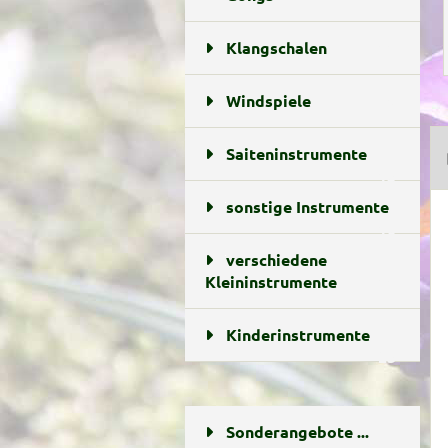
Klangschalen
11
Windspiele
5
Saiteninstrumente
13
sonstige Instrumente
10
verschiedene
Kleininstrumente
18
Kinderinstrumente
23
Sonderangebote ...