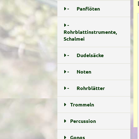
-
Panflöten
2
-
Rohrblattinstrumente,
Schalmei
10
-
Dudelsäcke
3
-
Noten
5
-
Rohrblätter
5
Trommeln
22
Percussion
27
Gongs
8