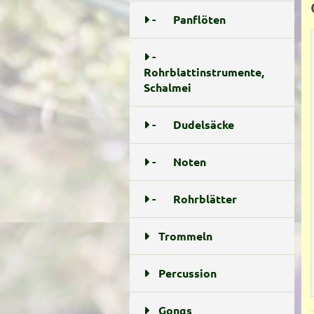
-
Panflöten
2
-
Rohrblattinstrumente,
Schalmei
10
-
Dudelsäcke
3
-
Noten
5
-
Rohrblätter
5
Trommeln
22
Percussion
27
Gongs
8