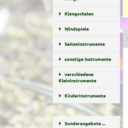
Klangschalen
11
Windspiele
5
Saiteninstrumente
13
sonstige Instrumente
10
verschiedene
Kleininstrumente
18
Kinderinstrumente
23
Sonderangebote ...