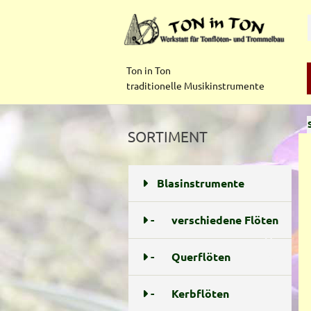
Ton in Ton
traditionelle Musikinstrumente
SORTIMENT
Blasinstrumente
48
-
verschiedene Flöten
17
-
Querflöten
5
-
Kerbflöten
1